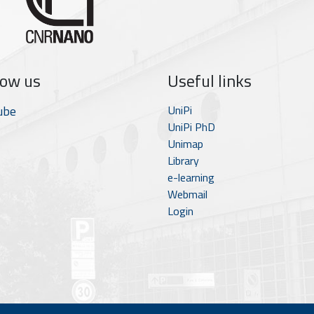
low us
Useful links
ube
UniPi
UniPi PhD
Unimap
Library
e-learning
Webmail
Login