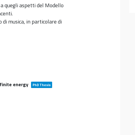
a quegli aspetti del Modello
centi.
o di musica, in particolare di
nfinite energy
PhD Thesis