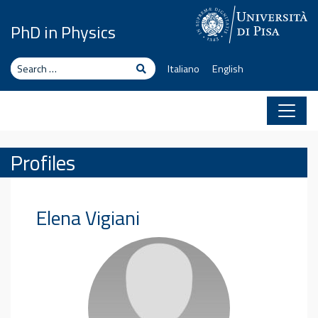
Skip to content
PhD in Physics
Search
Search
Italiano
English
Profiles
Elena
Vigiani