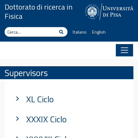
Vai al contenuto
Dottorato di ricerca in
Fisica
Cerca
Cerca
Italiano
English
Supervisors
XL Ciclo
XXXIX Ciclo