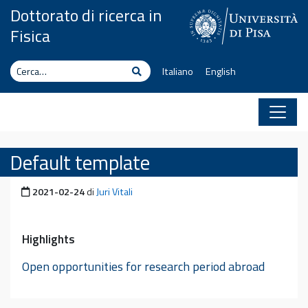
Vai al contenuto
Dottorato di ricerca in
Fisica
Cerca
Cerca
Italiano
English
Default template
Pubblicato il
2021-02-24
di
Juri Vitali
Highlights
Open opportunities for research period abroad