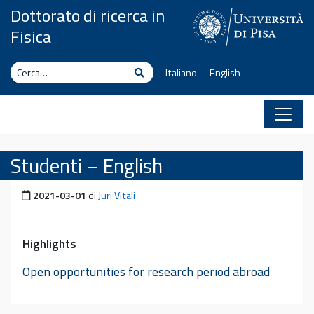
Vai al contenuto
Dottorato di ricerca in
Fisica
Cerca
Cerca
Italiano
English
Studenti – English
Pubblicato il
2021-03-01
di
Juri Vitali
Highlights
Open opportunities for research period abroad