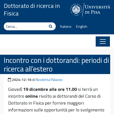
Vai al contenuto
Dottorato di ricerca in
Fisica
Cerca
Cerca
Italiano
English
Incontro con i dottorandi: periodi di
ricerca all’estero
Pubblicato il
2024-12-16
di
Nicoletta Palazzo
Giovedì
19 dicembre alle ore 11.00
si terrà un
incontro
online
rivolto ai dottorandi del Corso di
Dottorato in Fisica per fornire maggiori
informazioni sulle opportunità per lo svolgimento