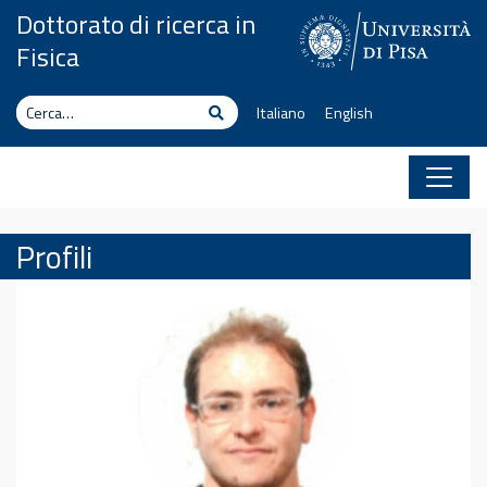
Vai al contenuto
Dottorato di ricerca in
Fisica
Cerca
Cerca
Italiano
English
Profili