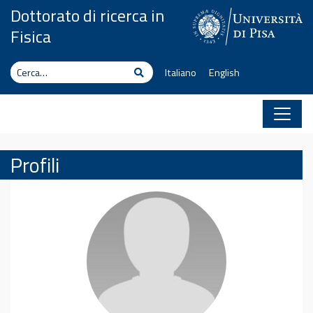
Vai al contenuto
Dottorato di ricerca in
Fisica
Cerca
Cerca
Italiano
English
Profili