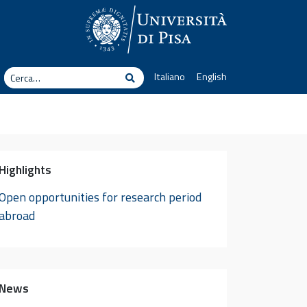
erca
Italiano
English
Cerca
Highlights
Open opportunities for research period
abroad
News