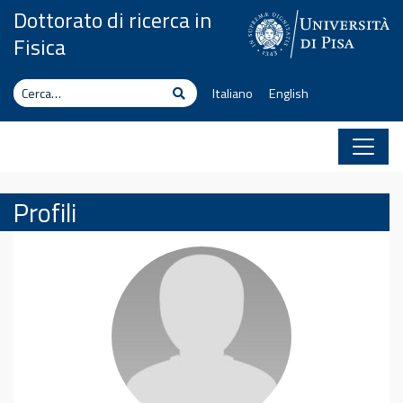
Vai al contenuto
Dottorato di ricerca in
Fisica
Cerca
Cerca
Italiano
English
Profili