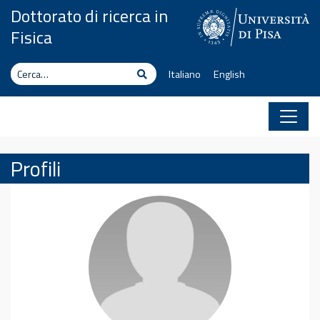
Vai al contenuto
Dottorato di ricerca in
Fisica
Cerca
Cerca
Italiano
English
Profili