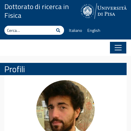
Vai al contenuto
Dottorato di ricerca in
Fisica
Cerca
Cerca
Italiano
English
Profili