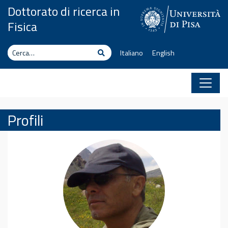
Vai al contenuto
Dottorato di ricerca in
Fisica
Cerca
Cerca
Italiano
English
Profili