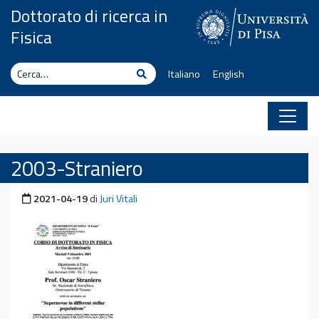
Vai al contenuto
Dottorato di ricerca in
Fisica
Cerca
Cerca
Italiano
English
2003-Straniero
Pubblicato il
2021-04-19
di
Juri Vitali