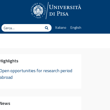
erca
Italiano
English
Cerca
Highlights
Open opportunities for research period
abroad
News