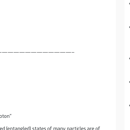
—————————————–
oton”
d (entangled) states of many particles are of