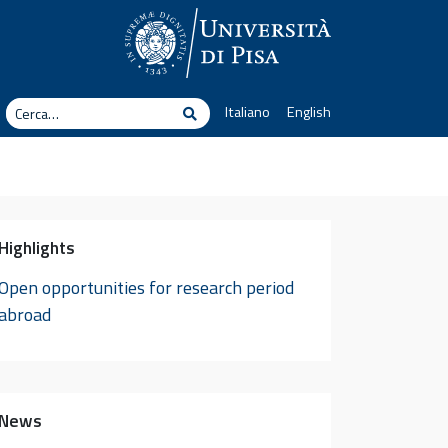
erca
Italiano
English
Cerca
Highlights
Open opportunities for research period
abroad
News