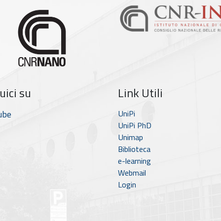
uici su
Link Utili
ube
UniPi
UniPi PhD
Unimap
Biblioteca
e-learning
Webmail
Login