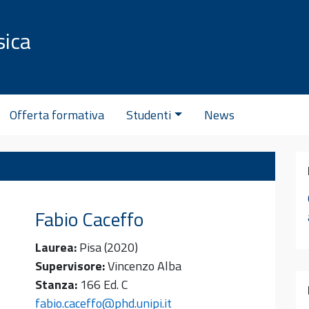
sica
C
Offerta formativa
Studenti
News
Fabio
Caceffo
Laurea:
Pisa (2020)
Supervisore:
Vincenzo Alba
Stanza:
166 Ed. C
fabio.caceffo@phd.unipi.it