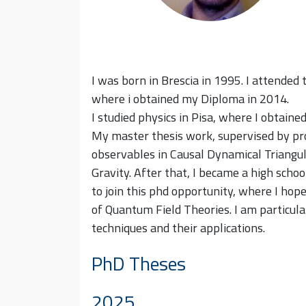
I was born in Brescia in 1995. I attended 
where i obtained my Diploma in 2014.
I studied physics in Pisa, where I obtain
My master thesis work, supervised by pr
observables in Causal Dynamical Triangul
Gravity. After that, I became a high scho
to join this phd opportunity, where I h
of Quantum Field Theories. I am particul
techniques and their applications.
PhD Theses
2025