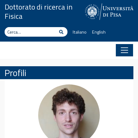
Vai al contenuto
Dottorato di ricerca in
Fisica
Cerca
Cerca
Italiano
English
Profili