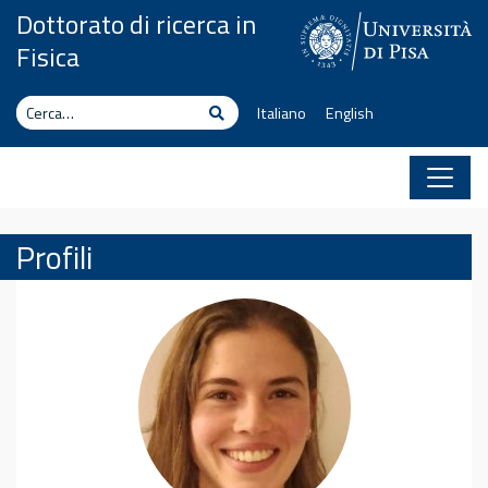
Vai al contenuto
Dottorato di ricerca in
Fisica
Cerca
Cerca
Italiano
English
Profili