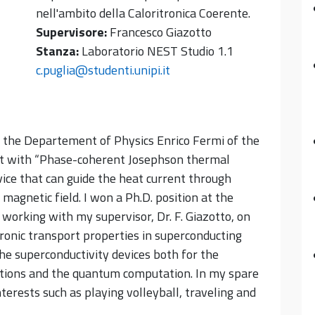
nell'ambito della Caloritronica Coerente.
Supervisore:
Francesco Giazotto
Stanza:
Laboratorio NEST Studio 1.1
c.puglia@studenti.unipi.it
at the Departement of Physics Enrico Fermi of the
alt with “Phase-coherent Josephson thermal
ice that can guide the heat current through
 magnetic field. I won a Ph.D. position at the
working with my supervisor, Dr. F. Giazotto, on
ronic transport properties in superconducting
he superconductivity devices both for the
ations and the quantum computation. In my spare
terests such as playing volleyball, traveling and