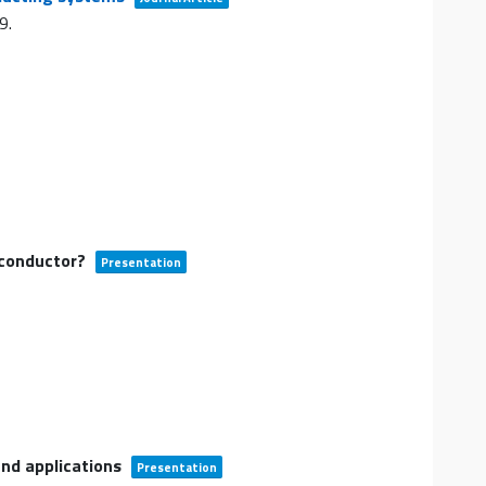
9
.
erconductor?
Presentation
nd applications
Presentation