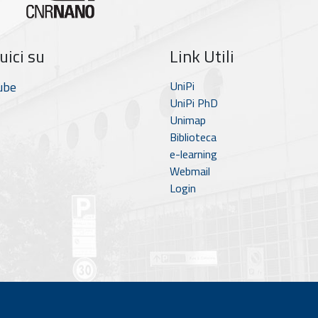
uici su
Link Utili
ube
UniPi
UniPi PhD
Unimap
Biblioteca
e-learning
Webmail
Login