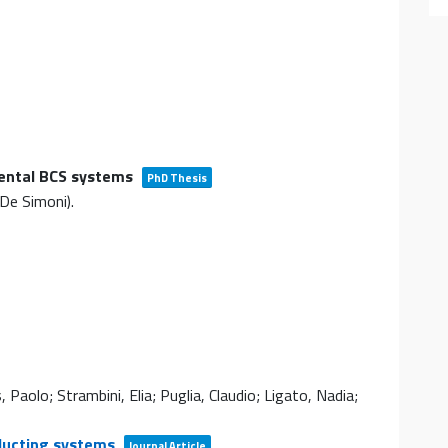
mental BCS systems
PhD Thesis
. De Simoni)
.
, Paolo; Strambini, Elia; Puglia, Claudio; Ligato, Nadia;
nducting systems
Journal Article