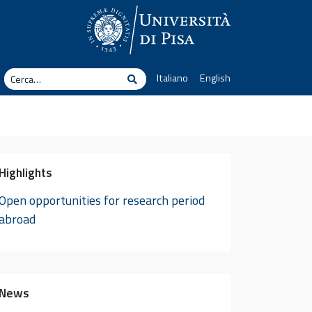
erca
Italiano
English
Cerca
Highlights
Open opportunities for research period
abroad
News