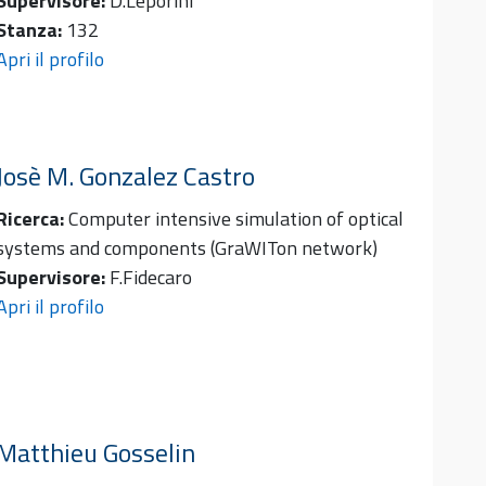
Supervisore:
D.Leporini
Stanza:
132
Apri il profilo
Josè M.
Gonzalez Castro
Ricerca:
Computer intensive simulation of optical
systems and components (GraWITon network)
Supervisore:
F.Fidecaro
Apri il profilo
Matthieu
Gosselin