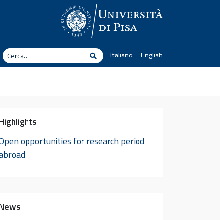
erca
Italiano
English
Cerca
Highlights
Open opportunities for research period
abroad
News