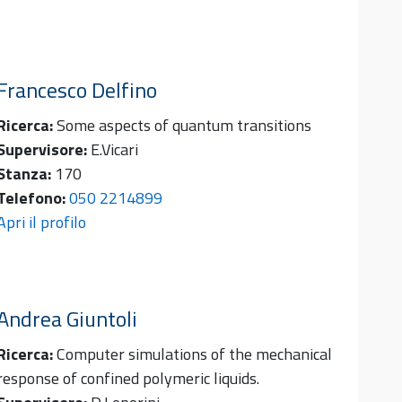
Francesco
Delfino
Ricerca:
Some aspects of quantum transitions
Supervisore:
E.Vicari
Stanza:
170
Telefono:
050 2214899
Apri il profilo
Andrea
Giuntoli
Ricerca:
Computer simulations of the mechanical
response of confined polymeric liquids.