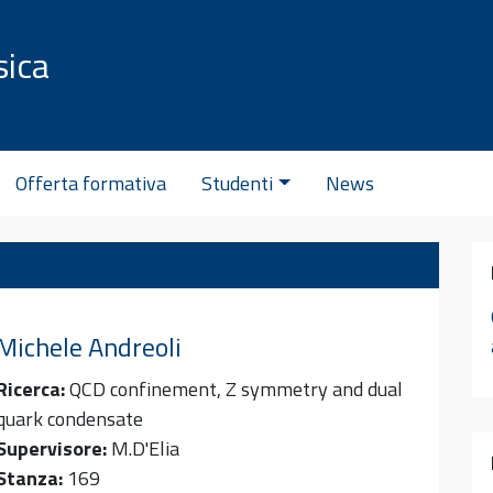
sica
C
Offerta formativa
Studenti
News
Michele
Andreoli
Ricerca:
QCD confinement, Z symmetry and dual
quark condensate
Supervisore:
M.D'Elia
Stanza:
169