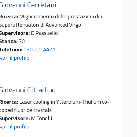
Giovanni
Cerretani
Ricerca:
Miglioramento delle prestazioni dei
Superattenuatori di Advanced Virgo
Supervisore:
D.Passuello
Stanza:
70
Telefono:
050 2214471
Apri il profilo
Giovanni
Cittadino
Ricerca:
Laser cooling in Ytterbium-Thulium co-
doped fluoride crystals
Supervisore:
M.Tonelli
Apri il profilo