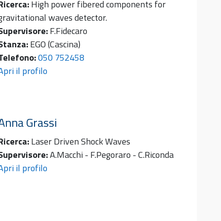
Ricerca:
High power fibered components for
gravitational waves detector.
Supervisore:
F.Fidecaro
Stanza:
EGO (Cascina)
Telefono:
050 752458
Apri il profilo
Anna
Grassi
Ricerca:
Laser Driven Shock Waves
Supervisore:
A.Macchi - F.Pegoraro - C.Riconda
Apri il profilo